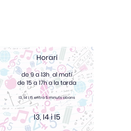
Horari
de 9 a 13h al matí
de 15 a 17h a la tarda
I3, I4 i I5 entra 5 minuts abans
I3, I4 i I5