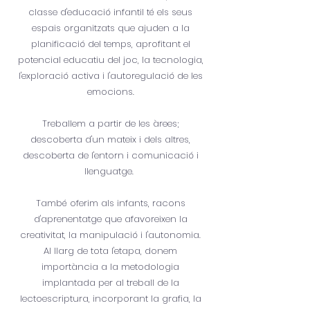
classe d'educació infantil té els seus
espais organitzats que ajuden a la
planificació del temps, aprofitant el
potencial educatiu del joc, la tecnologia,
l'exploració activa i l'autoregulació de les
emocions.
Treballem a partir de les àrees;
descoberta d'un mateix i dels altres,
descoberta de l'entorn i comunicació i
llenguatge.
També oferim als infants, racons
d'aprenentatge que afavoreixen la
creativitat, la manipulació i l'autonomia.
Al llarg de tota l'etapa, donem
importància a la metodologia
implantada per al treball de la
lectoescriptura, incorporant la grafia, la