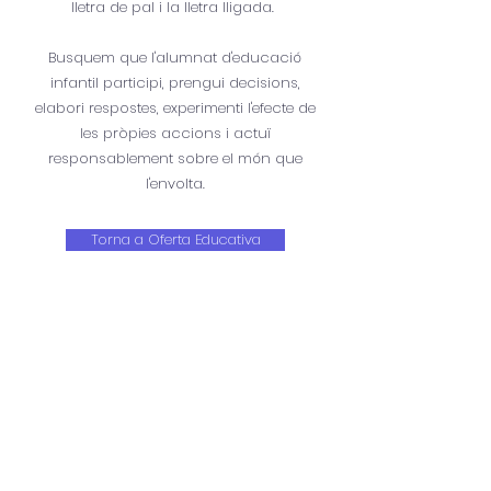
lletra de pal i la lletra lligada.
Busquem que l'alumnat d'educació
infantil participi, prengui decisions,
elabori respostes, experimenti l'efecte de
les pròpies accions i actuï
responsablement sobre el món que
l'envolta.
Torna a Oferta Educativa