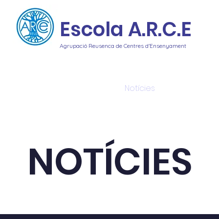
Escola A.R.C.E
Agrupació Reusenca de Centres d'Ensenyament
cativa
Reptes
Serveis
Notícies
Videos
R
NOTÍCIES