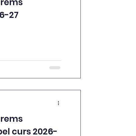
arems
26-27
a
arems
pel curs 2026-