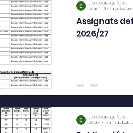
ELOI CODINA QUIÑONES
15 jun
0 min de lectura
Assignats def
2026/27
ELOI CODINA QUIÑONES
29 abr
0 min de lectur