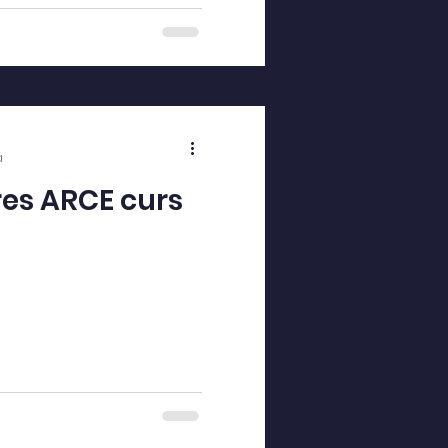
a
bres ARCE curs