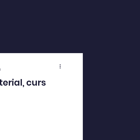
a
erial, curs