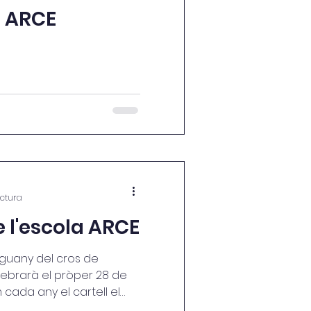
a ARCE
ectura
e l'escola ARCE
nguany del cros de
lebrarà el pròper 28 de
ada any el cartell el
 els alumnes de 4t de ESO,