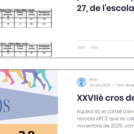
27, de l'escol
Arce .
24 nov 2025
1 min de l
XXVIIè cros d
Aquest és el cartell d'e
l'escola ARCE que es ce
novembre de 2025, com c
realitzen en un concurs