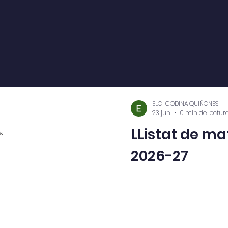
ELOI CODINA QUIÑONES
23 jun
0 min de lectur
LListat de mat
2026-27