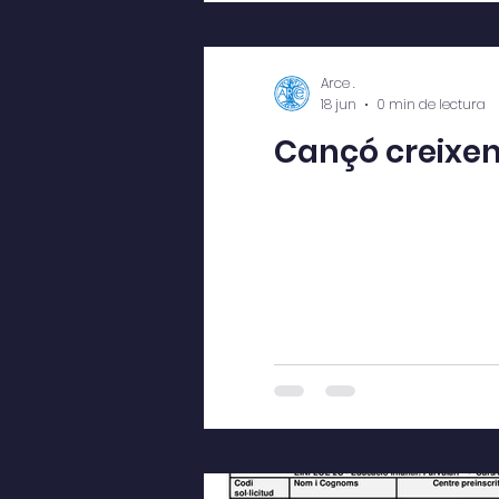
Arce .
18 jun
0 min de lectura
Cançó creixen