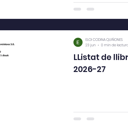
ELOI CODINA QUIÑONES
23 jun
0 min de lectur
LListat de lli
2026-27