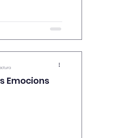
es han estat: Blanca
Enhorabona noies!
ectura
es Emocions