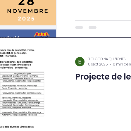
i enguany les guanyador
Blasco i Amina Bishop . 
ELOI CODINA QUIÑONES
18 sept 2025
0 min de l
Projecte de l