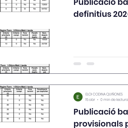
Publicació b
definitius 20
ELOI CODINA QUIÑONES
15 abr
0 min de lectur
Publicació b
provisionals 