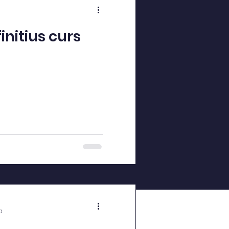
initius curs
a