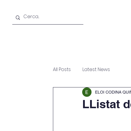
Inici
L'escola
Oferta edu
All Posts
Latest News
ELOI CODINA QU
LListat 