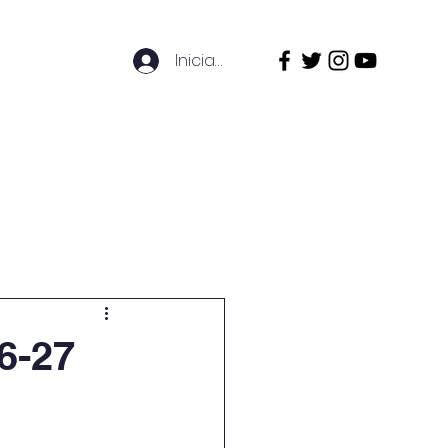
Iniciar sesión
ecursos en línia
Contacta'ns
6-27