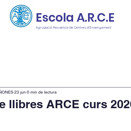
Escola A.R.C.E
Agrupació Reusenca de Centres d'Ensenyament
cativa
Reptes
Serveis
Notícies
Videos
R
IÑONES
23 jun
0 min de lectura
de llibres ARCE curs 202